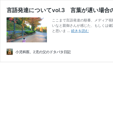
言語発達についてvol.3 言葉が遅い場
ここまで言語発達の順番、メディア視
いなと親御さんが感じた、もしくは健
言
と思いま …
続きを読む
語
発
達
に
小児科医、2児の父のドタバタ日記
つ
い
て
vol.3
言
葉
が
遅
い
場
合