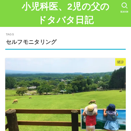
小児科医、2児の父の
SEARCH
ドタバタ日記
セルフモニタリング
健診