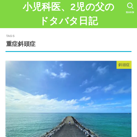
小児科医、2児の父の
SEARCH
ドタバタ日記
重症斜頭症
斜頭症