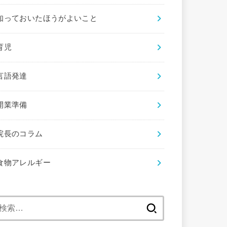
知っておいたほうがよいこと
育児
言語発達
開業準備
院長のコラム
食物アレルギー
検
索: