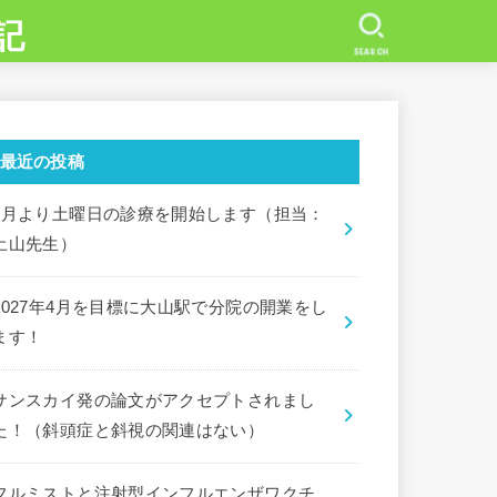
記
SEARCH
最近の投稿
7月より土曜日の診療を開始します（担当：
土山先生）
2027年4月を目標に大山駅で分院の開業をし
ます！
サンスカイ発の論文がアクセプトされまし
た！（斜頭症と斜視の関連はない）
フルミストと注射型インフルエンザワクチ