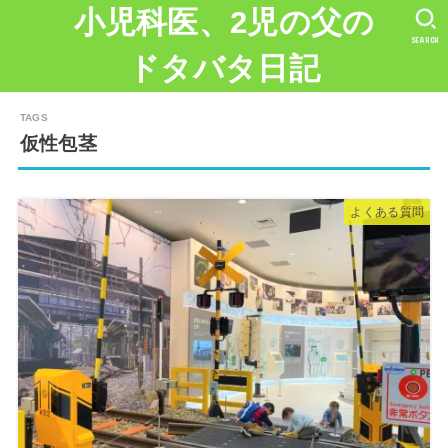
小児科医、2児の父の
SEARCH
ドタバタ日記
仮性包茎
よくある質問