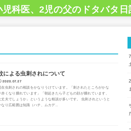
小児科医、2児の父のドタバタ日
蚊による虫刺されについて
2020.07.27
現在虫刺されの相談をかなりうけています。「刺されたところがかな
り赤くなり腫れています」「朝起きたら子どもの顔が腫れています、
大丈夫でしょうか」というような相談が多いです。 虫刺されというと
かなり広範囲は知識（ハチ、ムカデ...