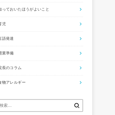
知っておいたほうがよいこと
育児
言語発達
開業準備
院長のコラム
食物アレルギー
検
索: