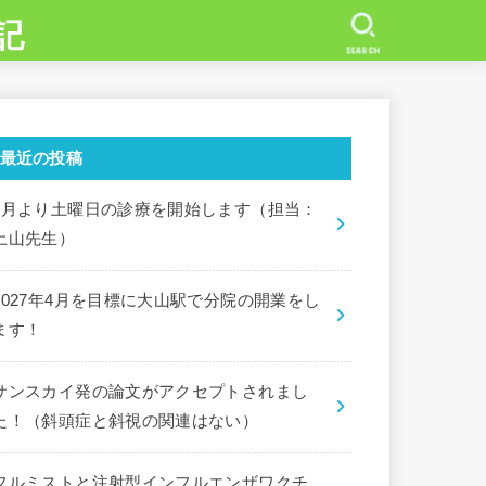
記
SEARCH
最近の投稿
7月より土曜日の診療を開始します（担当：
土山先生）
2027年4月を目標に大山駅で分院の開業をし
ます！
サンスカイ発の論文がアクセプトされまし
た！（斜頭症と斜視の関連はない）
フルミストと注射型インフルエンザワクチ