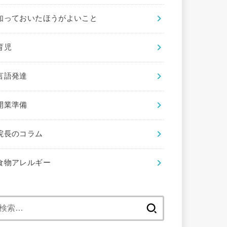
知っておいたほうがよいこと
育児
言語発達
開業準備
院長のコラム
食物アレルギー
検
索: