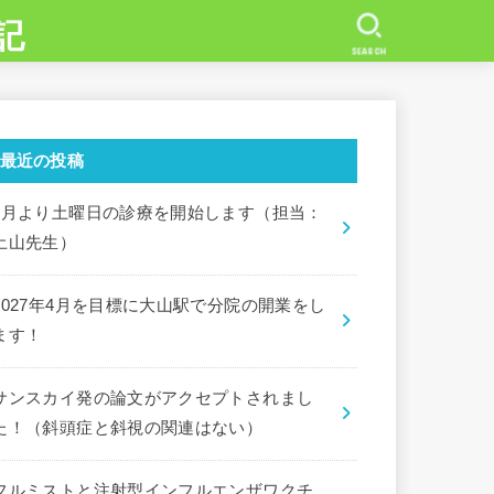
記
SEARCH
最近の投稿
7月より土曜日の診療を開始します（担当：
土山先生）
2027年4月を目標に大山駅で分院の開業をし
ます！
サンスカイ発の論文がアクセプトされまし
た！（斜頭症と斜視の関連はない）
フルミストと注射型インフルエンザワクチ