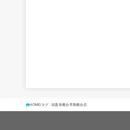
HOME
タグ : 頭蓋骨癒合早期癒合症