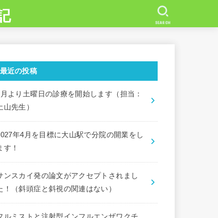
記
SEARCH
最近の投稿
7月より土曜日の診療を開始します（担当：
土山先生）
2027年4月を目標に大山駅で分院の開業をし
ます！
サンスカイ発の論文がアクセプトされまし
た！（斜頭症と斜視の関連はない）
フルミストと注射型インフルエンザワクチ