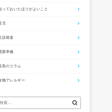
知っておいたほうがよいこと
育児
言語発達
開業準備
院長のコラム
食物アレルギー
検
索: