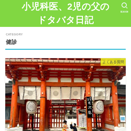
小児科医、2児の父の
SEARCH
ドタバタ日記
健診
よくある質問