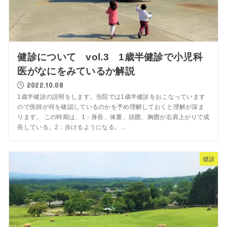
健診について vol.3 1歳半健診で小児科
医がなにをみているか解説
2022.10.08
1歳半健診の説明をします。当院では1歳半健診をおこなっています
ので医師が何を確認しているのかを予め理解しておくと理解が深ま
ります。 この時期は、1：身長、体重、頭囲、胸囲が右肩上がりで成
長している。2：歩けるようになる。...
健診