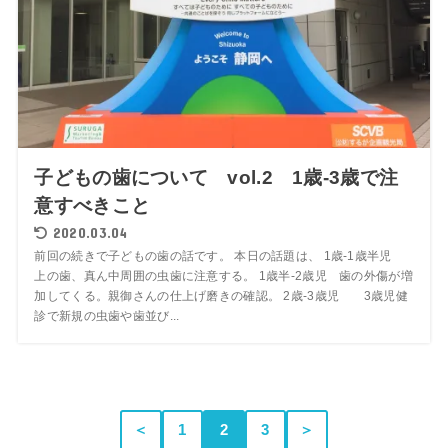
子どもの歯について vol.2 1歳-3歳で注
意すべきこと
2020.03.04
前回の続きで子どもの歯の話です。 本日の話題は、 1歳-1歳半児
上の歯、真ん中周囲の虫歯に注意する。 1歳半-2歳児 歯の外傷が増
加してくる。親御さんの仕上げ磨きの確認。 2歳-3歳児 3歳児健
診で新規の虫歯や歯並び...
＜
1
2
3
＞