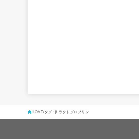
HOME
タグ : β-ラクトグロブリン