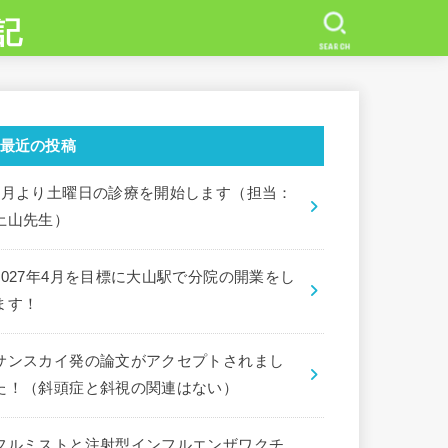
記
SEARCH
最近の投稿
7月より土曜日の診療を開始します（担当：
土山先生）
2027年4月を目標に大山駅で分院の開業をし
ます！
サンスカイ発の論文がアクセプトされまし
た！（斜頭症と斜視の関連はない）
フルミストと注射型インフルエンザワクチ