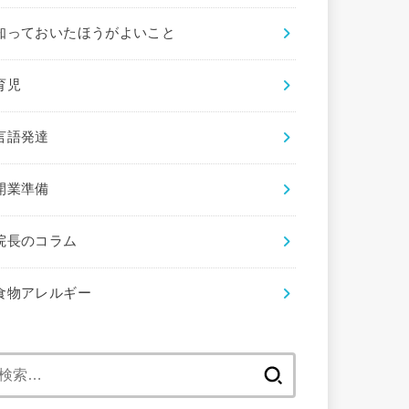
知っておいたほうがよいこと
育児
言語発達
開業準備
院長のコラム
食物アレルギー
検
索: