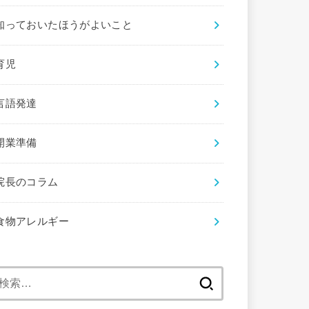
知っておいたほうがよいこと
育児
言語発達
開業準備
院長のコラム
食物アレルギー
検
索: