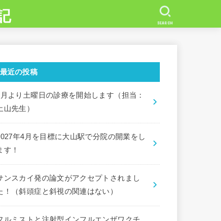
記
SEARCH
最近の投稿
7月より土曜日の診療を開始します（担当：
土山先生）
2027年4月を目標に大山駅で分院の開業をし
ます！
サンスカイ発の論文がアクセプトされまし
た！（斜頭症と斜視の関連はない）
フルミストと注射型インフルエンザワクチ