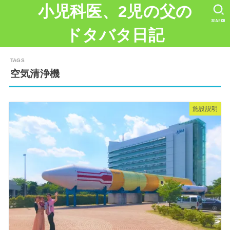
小児科医、2児の父の
SEARCH
ドタバタ日記
空気清浄機
施設説明