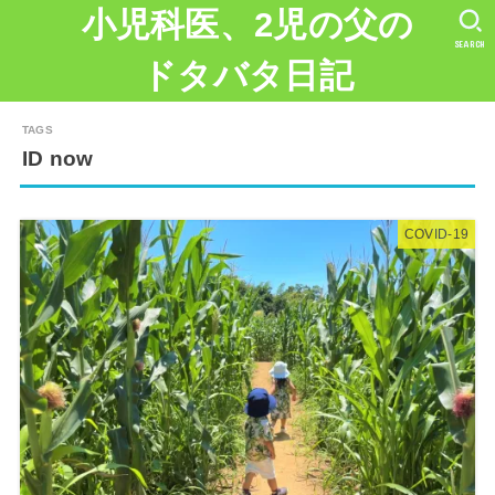
小児科医、2児の父の
SEARCH
ドタバタ日記
ID now
COVID-19