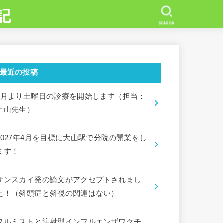
記
SEARCH
最近の投稿
7月より土曜日の診療を開始します（担当：
土山先生）
2027年4月を目標に大山駅で分院の開業をし
ます！
サンスカイ発の論文がアクセプトされまし
た！（斜頭症と斜視の関連はない）
フルミストと注射型インフルエンザワクチ