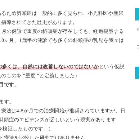
あるため斜頭症は一般的に多く見られ、小児科医や産婦
と指導されてきた歴史があります。
7ヶ月の健診で重度の斜頭症が存在しても、経過観察する
10ヶ月、1歳半の健診でも多くの斜頭症の乳児を我々は
症の多くは、自然には改善しないのではないか
という仮説
のものを “重度 “と定義しました）
目です
。
ます。
療法は4-8か月での治療開始が推奨されていますが、日
る斜頭症のエビデンスが乏しいという現実があります
を検証したものです。）
ット療法を比較した研究ではありません。