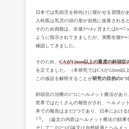
日本では乳幼児を仰向けに寝かせる習慣が
人科医は乳児の頭の形が自然に改善される
そのため両親は、生後3〜4ヶ月または6〜
ように指示されてきましたが、実際生後9〜
確認してきました。
そのため、
CAが12mm以上の重度の斜頭
を立てました。（本研究ではCAが12mm以上
この仮説を解明することが
研究の目的の1つ
斜頭症の治療の1つにヘルメット療法があり
世界ではたくさんの報告がされ、ヘルメット
本での報告はまだ2つであり、日本におけ
2,3)
。（論文の内容はヘルメット療法の効果
そしてこの2つの論文は自然経過とヘルメ