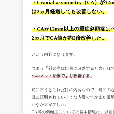
・Cranial asymmetry（C
は2ヵ月経過しても改善しない。
・CAが12mm以上の重症斜頭症
2ヵ月でCA値が約3倍改善した。
という内容になります。
つまり
「
斜頭症は自然に改善すると言われ
ヘルメット治療でより改善する
」
逆に言うとこれだけの内容なので、時間の
既に証明されていそうな内容ですがまだ証
かなか大変でした。
CA等の斜頭症についての基本情報は、以前