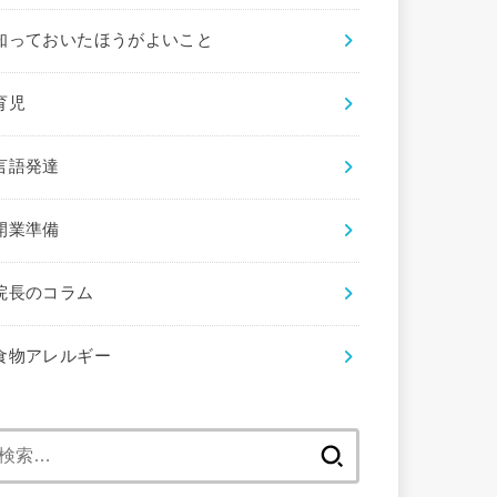
知っておいたほうがよいこと
育児
言語発達
開業準備
院長のコラム
食物アレルギー
検
索: