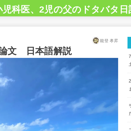
小児科医、2児の父のドタバタ日
能登 孝昇
の論文 日本語解説