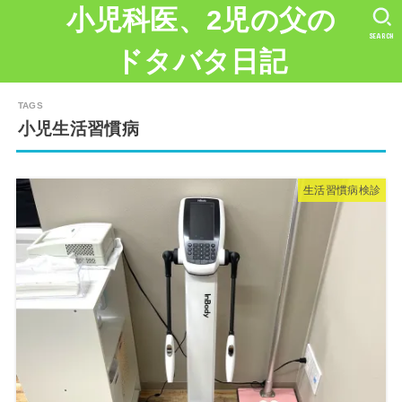
小児科医、2児の父の
SEARCH
ドタバタ日記
小児生活習慣病
生活習慣病検診