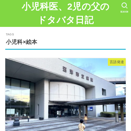
小児科医、2児の父の
SEARCH
ドタバタ日記
小児科×絵本
言語発達