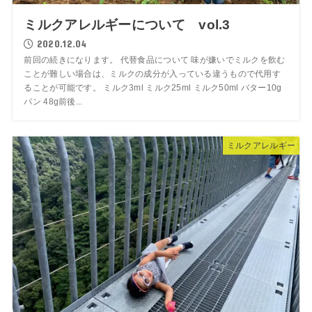
ミルクアレルギーについて vol.3
2020.12.04
前回の続きになります。 代替食品について 味が嫌いでミルクを飲む
ことが難しい場合は、ミルクの成分が入っている違うもので代用す
ることが可能です。 ミルク3ml ミルク25ml ミルク50ml バター10g
パン 48g前後...
ミルクアレルギー