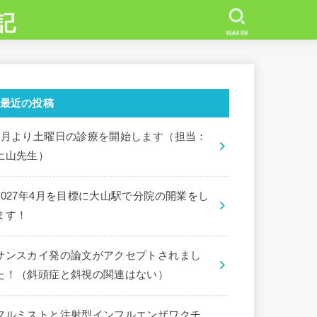
記
SEARCH
最近の投稿
7月より土曜日の診療を開始します（担当：
土山先生）
2027年4月を目標に大山駅で分院の開業をし
ます！
サンスカイ発の論文がアクセプトされまし
た！（斜頭症と斜視の関連はない）
フルミストと注射型インフルエンザワクチ