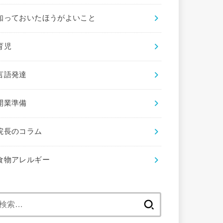
知っておいたほうがよいこと
育児
言語発達
開業準備
院長のコラム
食物アレルギー
検
索: