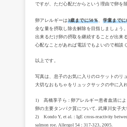
ですが、ただ心配だからという理由で卵を
卵アレルギーは
3歳までに50％
、
学童までに8
全な量を摂取し除去解除を目指しましょう
出来るだけ卵の摂取を継続することが出来
心配なことがあれば電話でもよいので相談
以上です。
写真は、息子のお気に入りのロケットのリ
大切なおもちゃをリュックサックの中に入
1) 高橋享子ら : 卵アレルギー患者血清
卵の主要タンパク質について. 武庫川女子大学紀要. 自
2) Kondo Y, et al. : IgE cross-reactivity betwee
salmon roe. Allergol 54 : 317-323, 2005.