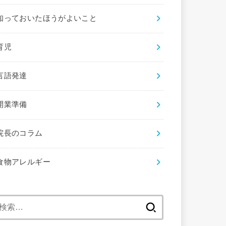
知っておいたほうがよいこと
育児
言語発達
開業準備
院長のコラム
食物アレルギー
検
索: