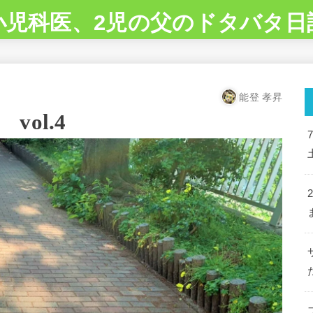
小児科医、2児の父のドタバタ日
能登 孝昇
ol.4