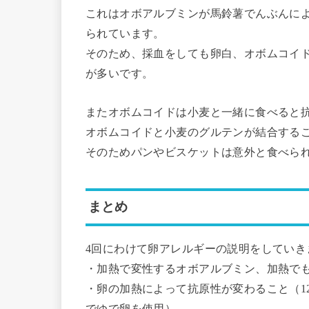
これはオボアルブミンが馬鈴薯でんぶんに
られています。
そのため、採血をしても卵白、オボムコイ
が多いです。
またオボムコイドは小麦と一緒に食べると
オボムコイドと小麦のグルテンが結合する
そのためパンやビスケットは意外と食べら
まとめ
4回にわけて卵アレルギーの説明をしていき
・加熱で変性するオボアルブミン、加熱で
・卵の加熱によって抗原性が変わること（12
でゆで卵を使用）