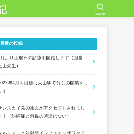
記
SEARCH
最近の投稿
7月より土曜日の診療を開始します（担当：
土山先生）
2027年4月を目標に大山駅で分院の開業をし
ます！
サンスカイ発の論文がアクセプトされまし
た！（斜頭症と斜視の関連はない）
フルミストと注射型インフルエンザワクチ