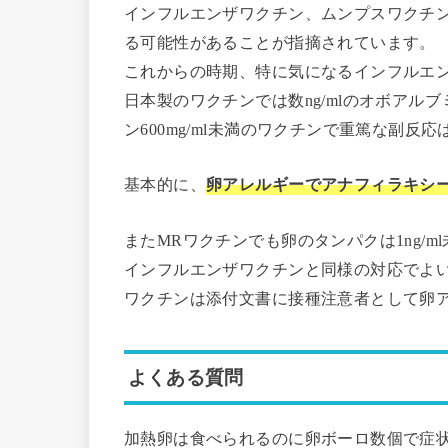
インフルエンザワクチン、ムンプスワクチ
る可能性があることが指摘されています。
これからの時期、特に気になるインフルエ
日本製のワクチンでは数ng/mlのオボア
ン600mg/ml未満のワクチンで重篤な副
基本的に、
卵アレルギーでアナフィラキシ
またMRワクチンでも卵のタンパクは1ng/
インフルエンザワクチンと同様の対応でよ
ワクチンは添付文書に接種注意者として卵
よくある質問
加熱卵は食べられるのに卵ボーロ数個で症