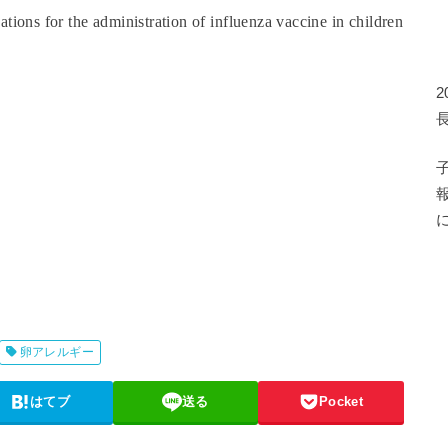
ons for the administration of influenza vaccine in children
卵アレルギー
はてブ
送る
Pocket