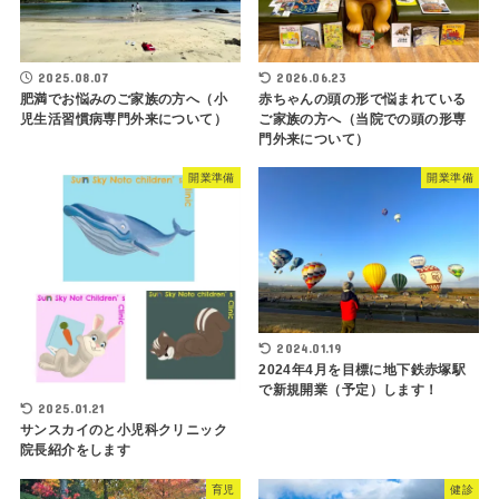
2025.08.07
2026.06.23
肥満でお悩みのご家族の方へ（小
赤ちゃんの頭の形で悩まれている
児生活習慣病専門外来について）
ご家族の方へ（当院での頭の形専
門外来について）
開業準備
開業準備
2024.01.19
2024年4月を目標に地下鉄赤塚駅
で新規開業（予定）します！
2025.01.21
サンスカイのと小児科クリニック
院長紹介をします
育児
健診