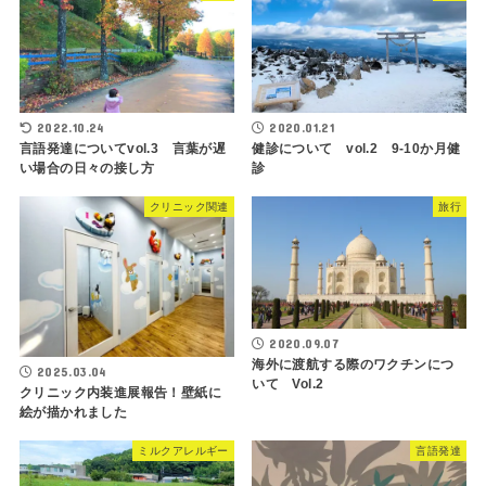
2022.10.24
2020.01.21
言語発達についてvol.3 言葉が遅
健診について vol.2 9-10か月健
い場合の日々の接し方
診
クリニック関連
旅行
2020.09.07
海外に渡航する際のワクチンにつ
2025.03.04
いて Vol.2
クリニック内装進展報告！壁紙に
絵が描かれました
ミルクアレルギー
言語発達