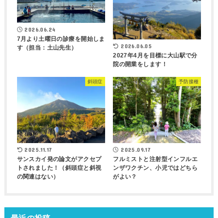
2026.06.24
7月より土曜日の診療を開始しま
2026.06.05
す（担当：土山先生）
2027年4月を目標に大山駅で分
院の開業をします！
斜頭症
予防接種
2025.11.17
2025.09.17
サンスカイ発の論文がアクセプ
フルミストと注射型インフルエ
トされました！（斜頭症と斜視
ンザワクチン、小児ではどちら
の関連はない）
がよい？