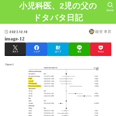
小児科医、2児の父の
SEARCH
ドタバタ日記
2023.12.18
能登 孝昇
image-12
ポスト
シェア
はてブ
送る
Pocket