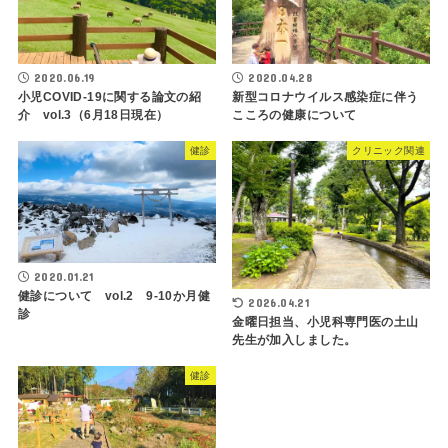
2020.06.19
2020.04.28
小児COVID-19に関する論文の紹
新型コロナウイルス感染症に伴う
介 vol.3（6月18日現在）
こころの健康について
健診
クリニック関連
2020.01.21
健診について vol.2 9-10か月健
2026.04.21
診
金曜日担当、小児科専門医の土山
先生が加入しました。
健診