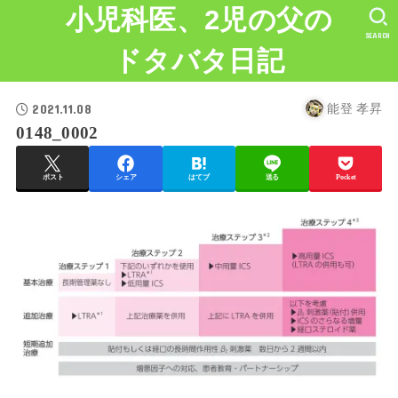
小児科医、2児の父の
SEARCH
ドタバタ日記
2021.11.08
能登 孝昇
0148_0002
ポスト
シェア
はてブ
送る
Pocket