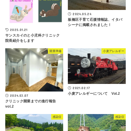
2024.05.24
板橋区子育て応援情報誌、イタバ
シーナに掲載されました！
2025.01.21
サンスカイのと小児科クリニック
院長紹介をします
開業準備
小麦アレルギー
2021.02.17
小麦アレルギーについて Vol.2
2024.03.07
クリニック開業までの進行報告
vol.2
感染症
感染症