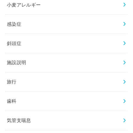
小麦アレルギー
感染症
斜頭症
施設説明
旅行
歯科
気管支喘息