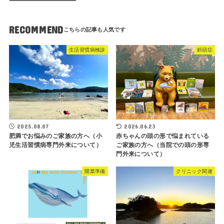
RECOMMEND
生活習慣病検診
斜頭症
2025.08.07
2026.06.23
肥満でお悩みのご家族の方へ（小
赤ちゃんの頭の形で悩まれている
児生活習慣病専門外来について）
ご家族の方へ（当院での頭の形専
門外来について）
開業準備
クリニック関連