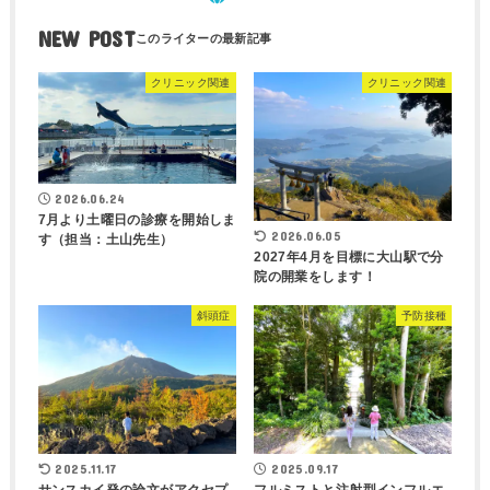
NEW POST
クリニック関連
クリニック関連
2026.06.24
7月より土曜日の診療を開始しま
2026.06.05
す（担当：土山先生）
2027年4月を目標に大山駅で分
院の開業をします！
斜頭症
予防接種
2025.11.17
2025.09.17
サンスカイ発の論文がアクセプ
フルミストと注射型インフルエ