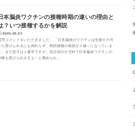
日本脳炎ワクチンの接種時期の違いの理由と
は？いつ接種するかを解説
2024.05.23
質問コメントをいただきました。 「日本脳炎のワクチンは生後６か月
から受けられるにも関わらず、初回接種の推奨が３歳～になっていま
す。まだ息子は１歳半ですが、先日別の小児科で日本脳炎ワクチンの
接種も受けられますよ～と薦められ...