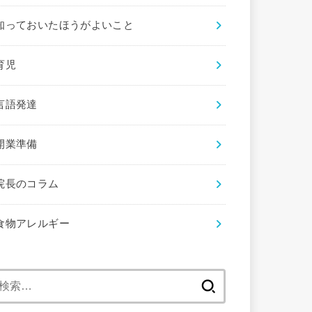
知っておいたほうがよいこと
育児
言語発達
開業準備
院長のコラム
食物アレルギー
検
索: