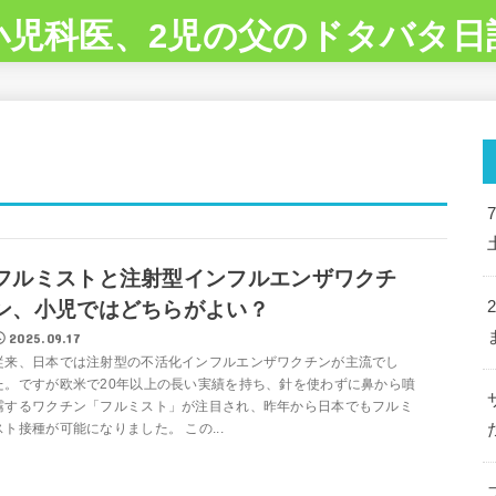
小児科医、2児の父のドタバタ日
フルミストと注射型インフルエンザワクチ
ン、小児ではどちらがよい？
2025.09.17
従来、日本では注射型の不活化インフルエンザワクチンが主流でし
た。ですが欧米で20年以上の長い実績を持ち、針を使わずに鼻から噴
霧するワクチン「フルミスト」が注目され、昨年から日本でもフルミ
スト接種が可能になりました。 この...