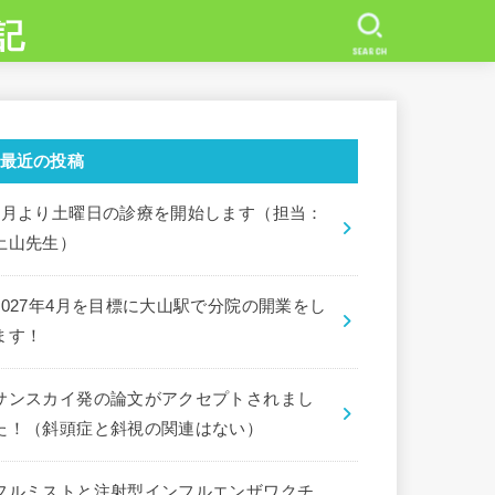
記
SEARCH
最近の投稿
7月より土曜日の診療を開始します（担当：
土山先生）
2027年4月を目標に大山駅で分院の開業をし
ます！
サンスカイ発の論文がアクセプトされまし
た！（斜頭症と斜視の関連はない）
フルミストと注射型インフルエンザワクチ