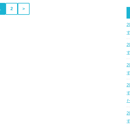
1
2
＞
た