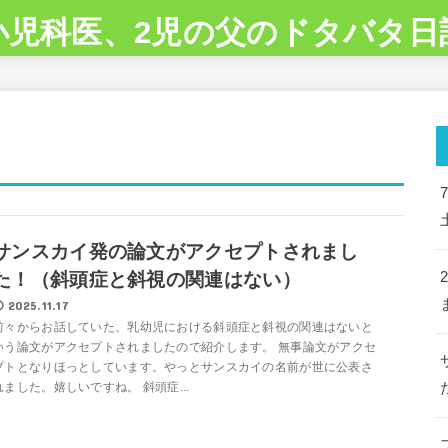
小児科医、2児の父のドタバタ日
サンスカイ発の論文がアクセプトされまし
た！（斜頭症と斜視の関連はない）
2025.11.17
前々からお話していた、乳幼児における斜頭症と斜視の関連はないと
いう論文がアクセプトされましたので紹介します。 無事論文がアクセ
プトとなりほっとしています。やっとサンスカイの名前が世に公表さ
れました。嬉しいですね。 斜頭症...