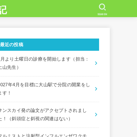
記
SEARCH
最近の投稿
7月より土曜日の診療を開始します（担当：
土山先生）
2027年4月を目標に大山駅で分院の開業をし
ます！
サンスカイ発の論文がアクセプトされまし
た！（斜頭症と斜視の関連はない）
フルミストと注射型インフルエンザワクチ