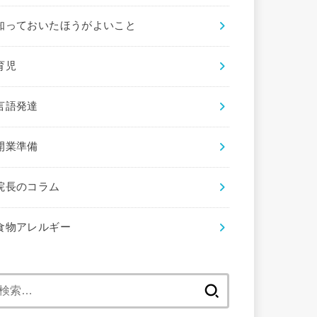
知っておいたほうがよいこと
育児
言語発達
開業準備
院長のコラム
食物アレルギー
検
索: