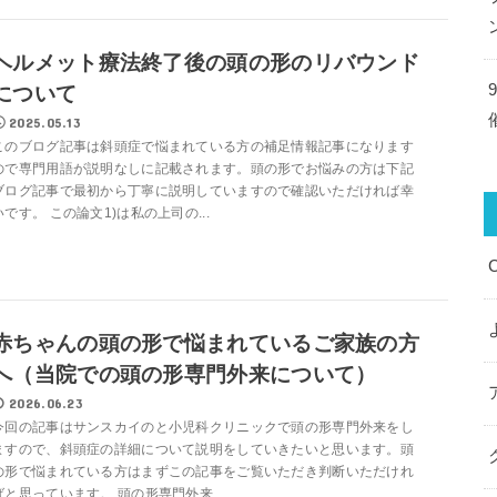
ヘルメット療法終了後の頭の形のリバウンド
について
2025.05.13
このブログ記事は斜頭症で悩まれている方の補足情報記事になります
ので専門用語が説明なしに記載されます。頭の形でお悩みの方は下記
ブログ記事で最初から丁寧に説明していますので確認いただければ幸
いです。 この論文1)は私の上司の...
赤ちゃんの頭の形で悩まれているご家族の方
へ（当院での頭の形専門外来について）
2026.06.23
今回の記事はサンスカイのと小児科クリニックで頭の形専門外来をし
ますので、斜頭症の詳細について説明をしていきたいと思います。頭
の形で悩まれている方はまずこの記事をご覧いただき判断いただけれ
ばと思っています。 頭の形専門外来...