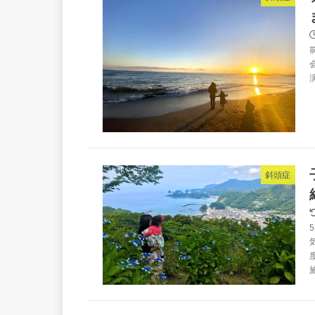
会
斜頭症