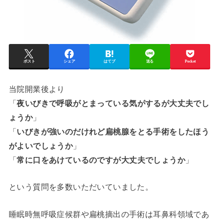
ポスト
シェア
はてブ
送る
Pocket
当院開業後より
「
夜いびきで呼吸がとまっている気がするが大丈夫でし
ょうか
」
「
いびきが強いのだけれど扁桃腺をとる手術をしたほう
がよいでしょうか
」
「
常に口をあけているのですが大丈夫でしょうか
」
という質問を多数いただいていました。
睡眠時無呼吸症候群や扁桃摘出の手術は耳鼻科領域であ