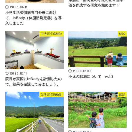
体脂肪・筋肉量の小児の正常基準
値を作成する研究を始めます！
2025.06.11
小児生活習慣病専門外来に向け
て、InBody（体脂肪測定器）を導
入しました
生活習慣病検診
健診
2020.12.09
2025.12.11
小児の肥満について vol.3
院長が実際にInBodyを計測したの
で、結果を確認してみましょう。
生活習慣病検診
健診
2020.12.09