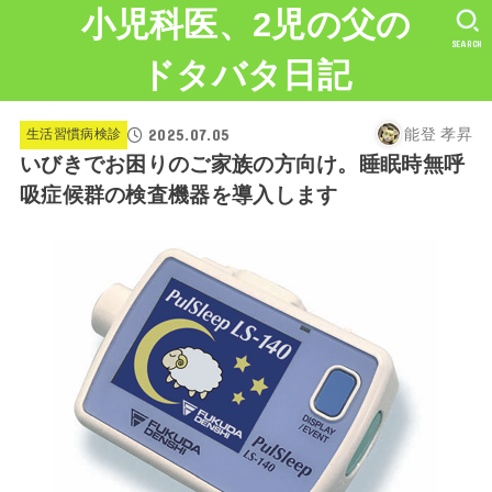
小児科医、2児の父の
SEARCH
ドタバタ日記
2025.07.05
生活習慣病検診
能登 孝昇
いびきでお困りのご家族の方向け。睡眠時無呼
吸症候群の検査機器を導入します