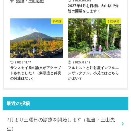
2026.06.05
す（担当：土山先生）
2027年4月を目標に大山駅で分
院の開業をします！
斜頭症
予防接種
2025.11.17
2025.09.17
サンスカイ発の論文がアクセプ
フルミストと注射型インフルエ
トされました！（斜頭症と斜視
ンザワクチン、小児ではどちら
の関連はない）
がよい？
最近の投稿
7月より土曜日の診療を開始します（担当：土山先
生）