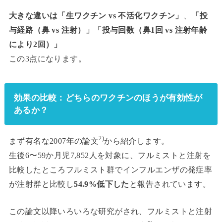
大きな違いは「生ワクチン vs 不活化ワクチン」
、
「投
与経路（鼻 vs 注射）」「投与回数（鼻1回 vs 注射年齢
により2回）」
この3点になります。
効果の比較：どちらのワクチンのほうが有効性が
あるか？
2)
まず有名な2007年の論文
から紹介します。
生後6〜59か月児7,852人を対象に、フルミストと注射を
比較したところフルミスト群でインフルエンザの発症率
が注射群と比較し
54.9%低下した
と報告されています。
この論文以降いろいろな研究がされ、フルミストと注射