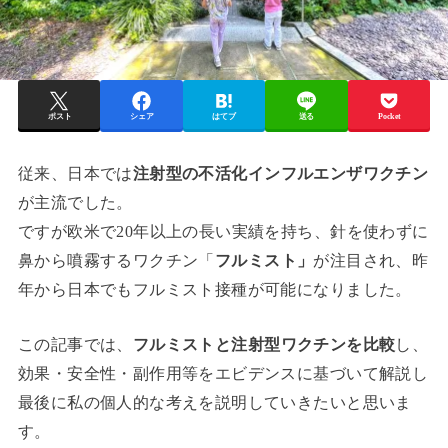
ポスト
シェア
はてブ
送る
Pocket
従来、日本では
注射型の不活化インフルエンザワクチン
が主流でした。
ですが欧米で20年以上の長い実績を持ち、針を使わずに
鼻から噴霧するワクチン「
フルミスト」
が注目され、昨
年から日本でもフルミスト接種が可能になりました。
この記事では、
フルミストと注射型ワクチンを比較
し、
効果・安全性・副作用等をエビデンスに基づいて解説し
最後に私の個人的な考えを説明していきたいと思いま
す。