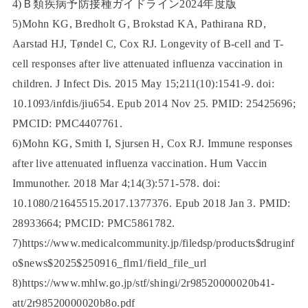
4)Ｂ類疾病予防接種ガイドライン2024年度版
5)Mohn KG, Bredholt G, Brokstad KA, Pathirana RD,
Aarstad HJ, Tøndel C, Cox RJ. Longevity of B-cell and T-
cell responses after live attenuated influenza vaccination in
children. J Infect Dis. 2015 May 15;211(10):1541-9. doi:
10.1093/infdis/jiu654. Epub 2014 Nov 25. PMID: 25425696;
PMCID: PMC4407761.
6)Mohn KG, Smith I, Sjursen H, Cox RJ. Immune responses
after live attenuated influenza vaccination. Hum Vaccin
Immunother. 2018 Mar 4;14(3):571-578. doi:
10.1080/21645515.2017.1377376. Epub 2018 Jan 3. PMID:
28933664; PMCID: PMC5861782.
7)https://www.medicalcommunity.jp/filedsp/products$druginf
o$news$2025$250916_flm1/field_file_url
8)https://www.mhlw.go.jp/stf/shingi/2r98520000020b41-
att/2r98520000020b8o.pdf