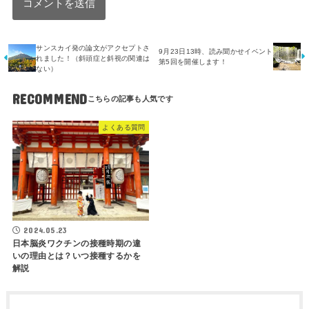
サンスカイ発の論文がアクセプトさ
9月23日13時、読み聞かせイベント
れました！（斜頭症と斜視の関連は
第5回を開催します！
ない）
RECOMMEND
よくある質問
2024.05.23
日本脳炎ワクチンの接種時期の違
いの理由とは？いつ接種するかを
解説