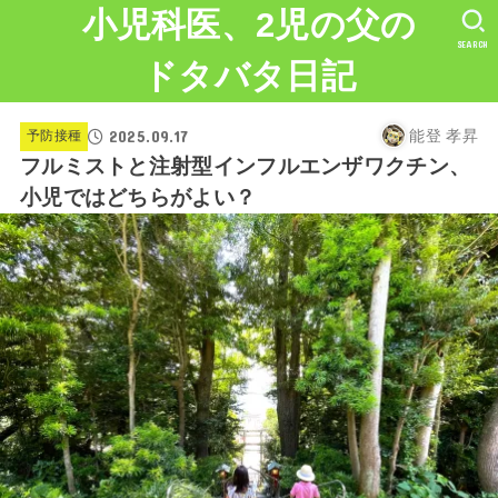
小児科医、2児の父の
SEARCH
ドタバタ日記
2025.09.17
予防接種
能登 孝昇
フルミストと注射型インフルエンザワクチン、
小児ではどちらがよい？