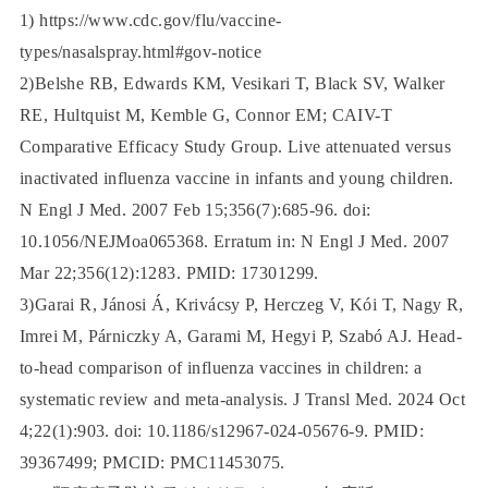
1) https://www.cdc.gov/flu/vaccine-
types/nasalspray.html#gov-notice
2)Belshe RB, Edwards KM, Vesikari T, Black SV, Walker
RE, Hultquist M, Kemble G, Connor EM; CAIV-T
Comparative Efficacy Study Group. Live attenuated versus
inactivated influenza vaccine in infants and young children.
N Engl J Med. 2007 Feb 15;356(7):685-96. doi:
10.1056/NEJMoa065368. Erratum in: N Engl J Med. 2007
Mar 22;356(12):1283. PMID: 17301299.
3)Garai R, Jánosi Á, Krivácsy P, Herczeg V, Kói T, Nagy R,
Imrei M, Párniczky A, Garami M, Hegyi P, Szabó AJ. Head-
to-head comparison of influenza vaccines in children: a
systematic review and meta-analysis. J Transl Med. 2024 Oct
4;22(1):903. doi: 10.1186/s12967-024-05676-9. PMID:
39367499; PMCID: PMC11453075.