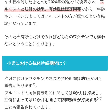
3)
を比較検討したまとめが2024年の論文
で発表され、
フ
ルミストと注射の効果、有効性はほぼ同等
であり、年齢
やシーズンによってはフルミストの方が優れるという結
論となっています。
そのため有効性だけでみれば
どちらのワクチンでも構わ
ない
ということになります。
小児における抗体持続期間は？
注射におけるワクチンの効果の持続期間は
約5-6か月
と
4)
報告があります
。
フルミストの抗体持続期間に関しては
6か月は持続し、
5,6)
症例によっては12か月を通じて防御効果が持続する
ことも報告されています。