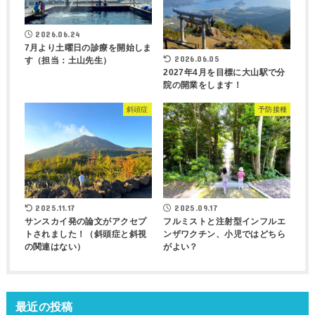
2026.06.24
7月より土曜日の診療を開始しま
2026.06.05
す（担当：土山先生）
2027年4月を目標に大山駅で分
院の開業をします！
斜頭症
予防接種
2025.11.17
2025.09.17
サンスカイ発の論文がアクセプ
フルミストと注射型インフルエ
トされました！（斜頭症と斜視
ンザワクチン、小児ではどちら
の関連はない）
がよい？
最近の投稿