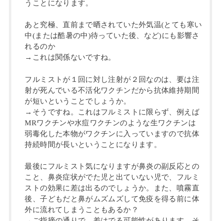
うことになります。
あと究極、直前まで晒されていた外気温(とても寒い
中(または酷暑の中)待っていた後、など)にも影響さ
れるのか
→これは関係ないですね。
フルミストが１回に対し注射が２回なのは、要は注
射が死んでいる不活化ワクチンだから抗体維持期間
が短いということでしょうか。
→そうですね。これはフルミストに限らず、例えば
MRワクチンや水痘ワクチンのような生ワクチンは
弱毒化した本物がワクチンに入っていますので抗体
持続時間が長いということになります。
最後にフルミスト気になりますが鼻炎の副反応との
こと、鼻炎症状がでた児と出ていない児で、フルミ
ストの効果に差は出るのでしょうか。また、噴霧直
後、子どもだと鼻がムズムズして免疫を得る前に体
外に流れてしまうこともあるか？
→ご指摘の通りで、差はでる可能性があります。そ