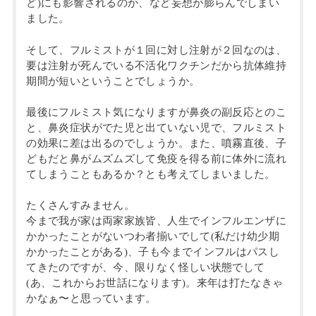
ど)にも影響されるのか、など妄想が膨らんでしまい
ました。
そして、フルミストが１回に対し注射が２回なのは、
要は注射が死んでいる不活化ワクチンだから抗体維持
期間が短いということでしょうか。
最後にフルミスト気になりますが鼻炎の副反応とのこ
と、鼻炎症状がでた児と出ていない児で、フルミスト
の効果に差は出るのでしょうか。また、噴霧直後、子
どもだと鼻がムズムズして免疫を得る前に体外に流れ
てしまうこともあるか？とも考えてしまいました。
たくさんすみません。
今まで我が家は両家家族皆、人生でインフルエンザに
かかったことがないつわ者揃いでして(私だけ幼少期
かかったことがある)、子も今までインフルはパスし
てきたのですが、今、限りなく怪しい状態でして
(あ、これからお世話になります)。来年は打たなきゃ
かなぁ〜と思っています。