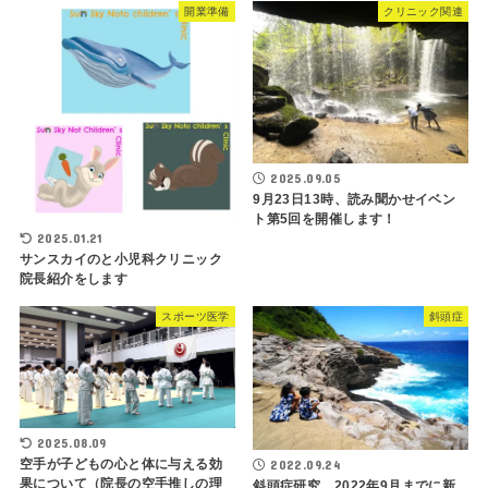
開業準備
クリニック関連
2025.09.05
9月23日13時、読み聞かせイベン
ト第5回を開催します！
2025.01.21
サンスカイのと小児科クリニック
院長紹介をします
スポーツ医学
斜頭症
2025.08.09
空手が子どもの心と体に与える効
2022.09.24
果について（院長の空手推しの理
斜頭症研究 2022年9月までに新