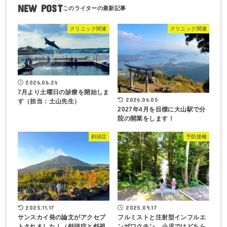
NEW POST
クリニック関連
クリニック関連
2026.06.24
7月より土曜日の診療を開始しま
2026.06.05
す（担当：土山先生）
2027年4月を目標に大山駅で分
院の開業をします！
斜頭症
予防接種
2025.11.17
2025.09.17
サンスカイ発の論文がアクセプ
フルミストと注射型インフルエ
トされました！（斜頭症と斜視
ンザワクチン、小児ではどちら