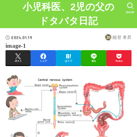
小児科医、2児の父の
SEARCH
ドタバタ日記
2024.01.19
能登 孝昇
image-1
ポスト
シェア
はてブ
送る
Pocket