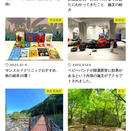
由）
たにわかってきたこと 論文の紹
介
言語発達
斜頭症
2025.03.11
2025.01.20
サンスカイクリニックおすすめ、
ベビーバンドが頭蓋変形に効果が
秋の絵本15選！
あるという内容の論文がアクセプ
トされました。
気管支喘息
育児