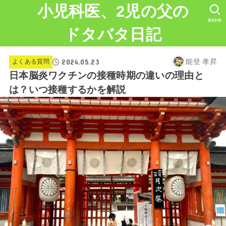
小児科医、2児の父の
SEARCH
ドタバタ日記
2024.05.23
よくある質問
能登 孝昇
日本脳炎ワクチンの接種時期の違いの理由と
は？いつ接種するかを解説