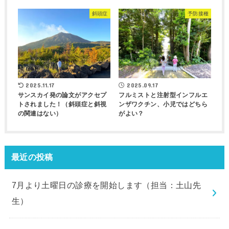
斜頭症
予防接種
2025.11.17
2025.09.17
サンスカイ発の論文がアクセプ
フルミストと注射型インフルエ
トされました！（斜頭症と斜視
ンザワクチン、小児ではどちら
の関連はない）
がよい？
最近の投稿
7月より土曜日の診療を開始します（担当：土山先
生）