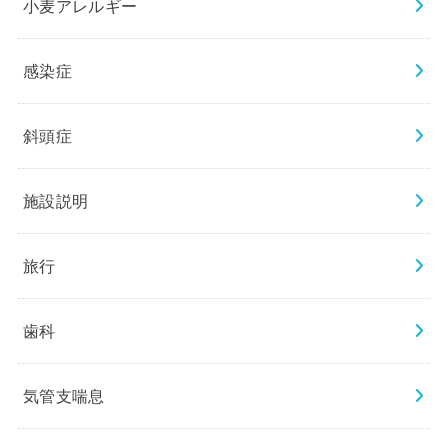
小麦アレルギー
感染症
斜頭症
施設説明
旅行
歯科
気管支喘息