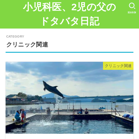
小児科医、2児の父の
SEARCH
ドタバタ日記
クリニック関連
クリニック関連