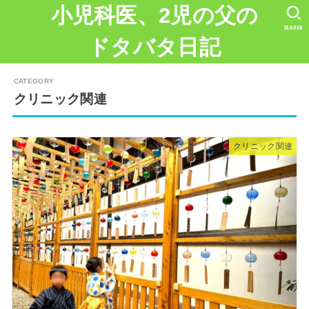
小児科医、2児の父の
SEARCH
ドタバタ日記
クリニック関連
クリニック関連