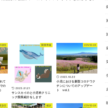
斜頭症
開業準備
COVID-19
2023.10.22
れて
小児における新型コロナワク
での
チンについてのアップデー
2025.01.21
）
ト vol.1
サンスカイのと小児科クリニ
ック院長紹介をします
感染症
健診
COVID-19