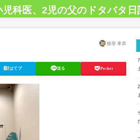
小児科医、2児の父のドタバタ日
能登 孝昇
はてブ
送る
Pocket