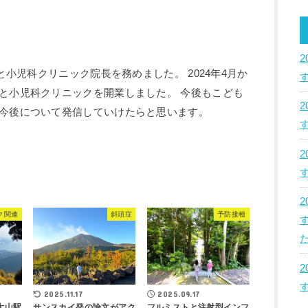
のと小児科クリニック院長を務めました。 2024年4月か
と小児科クリニックを開業しました。 今後もこども
今後について発信していけたらと思います。
ク関連
斜頭症
予防接種
た
2025.11.17
2025.09.17
大山駅
サンスカイ発の論文がアク
フルミストと注射型インフ