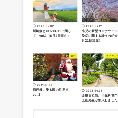
2020.06.02
2020.04.21
川崎病とCOVID-19に関し
小児の新型コロナウイル
て vol.2（6月1日現在）
染症に関する論文の紹介
月21日現在）
旅行
クリニッ
2019.12.25
飛行機に乗る際の注意点
2026.04.21
vol.2
金曜日担当、小児科専門
土山先生が加入しました