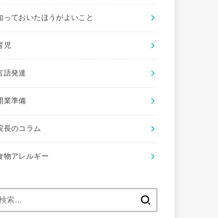
知っておいたほうがよいこと
育児
言語発達
開業準備
院長のコラム
食物アレルギー
検
索: