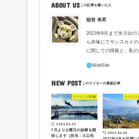
ABOUT US
能登 孝昇
2023年8月まで氷川台
ら赤塚にてサンスカイの
に関しての情報と、私の
NEW POST
クリニック関連
クリニッ
2026.06.24
7月より土曜日の診療を開
2026.06.05
始します（担当：土山先
2027年4月を目標に