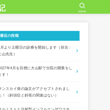
記
SEARCH
最近の投稿
7月より土曜日の診療を開始します（担当：
土山先生）
2027年4月を目標に大山駅で分院の開業をし
ます！
サンスカイ発の論文がアクセプトされまし
た！（斜頭症と斜視の関連はない）
フルミストと注射型インフルエンザワクチ