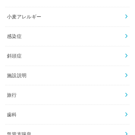
小麦アレルギー
感染症
斜頭症
施設説明
旅行
歯科
気管支喘息