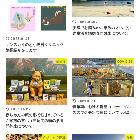
2025.08.07
肥満でお悩みのご家族の方へ（小
児生活習慣病専門外来について）
2025.01.21
サンスカイのと小児科クリニック
院長紹介をします
斜頭症
COVID-19
2021.09.11
青年期における新型コロナウイル
2026.06.23
スのワクチン接種について vol.2
赤ちゃんの頭の形で悩まれている
ご家族の方へ（当院での頭の形専
門外来について）
クリニック関連
育児