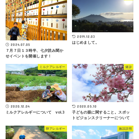
2019.12.03
はじめまして。
2024.07.05
７月７日１３時半、七夕読み聞か
せイベントを開催します！
ミルクアレルギー
健診
2020.12.04
2020.05.10
ミルクアレルギーについて vol.3
子どもの眼に関すること。スポッ
トビジョンスクリーナーについて
卵アレルギー
施設説明