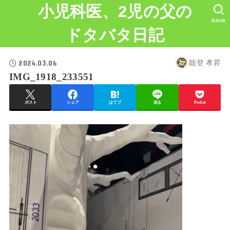
小児科医、2児の父の
SEARCH
ドタバタ日記
2024.03.06
能登 孝昇
IMG_1918_233551
ポスト
シェア
はてブ
送る
Pocket