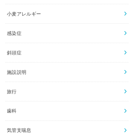
小麦アレルギー
感染症
斜頭症
施設説明
旅行
歯科
気管支喘息