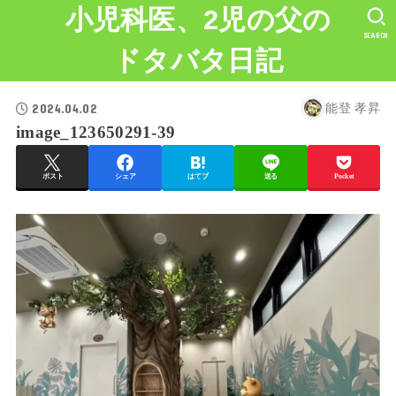
小児科医、2児の父の
SEARCH
ドタバタ日記
2024.04.02
能登 孝昇
image_123650291-39
ポスト
シェア
はてブ
送る
Pocket