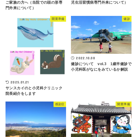
ご家族の方へ（当院での頭の形専
児生活習慣病専門外来について）
門外来について）
開業準備
健診
2022.10.08
健診について vol.3 1歳半健診で
小児科医がなにをみているか解説
2025.01.21
サンスカイのと小児科クリニック
院長紹介をします
感染症
開業準備