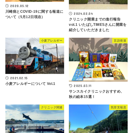
2020.05.12
川崎病とCOVID-19に関する報道に
2024.02.04
ついて（5月12日現在）
クリニック開業までの進行報告
vol.1 いたばしTIMESさんに開業を
紹介していただきました
小麦アレルギー
言語発達
2021.02.15
小麦アレルギーについて Vol.1
2025.03.11
サンスカイクリニックおすすめ、
秋の絵本15選！
クリニック関連
気管支喘息