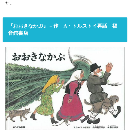
た。
『おおきなかぶ』 – 作 A・トルストイ再話 福
音館書店