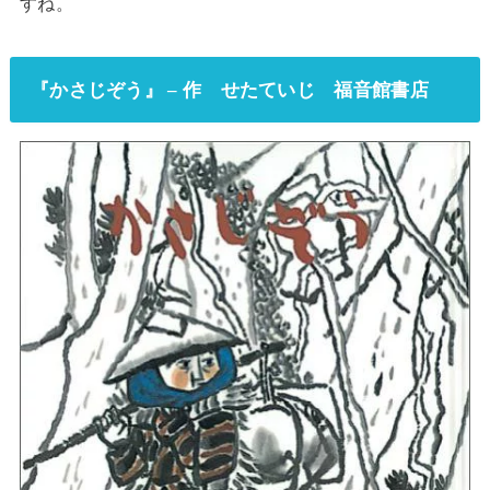
すね。
『かさじぞう』 – 作 せたていじ 福音館書店