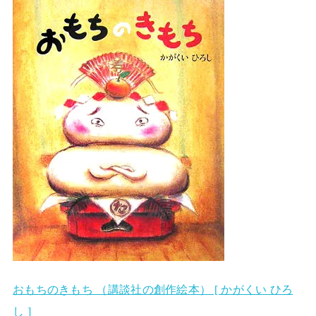
おもちのきもち （講談社の創作絵本） [ かがくい ひろ
し ]