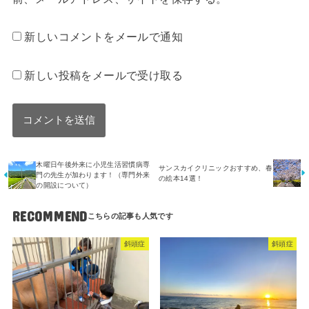
新しいコメントをメールで通知
新しい投稿をメールで受け取る
木曜日午後外来に小児生活習慣病専
サンスカイクリニックおすすめ、春
門の先生が加わります！（専門外来
の絵本14選！
の開設について）
RECOMMEND
斜頭症
斜頭症