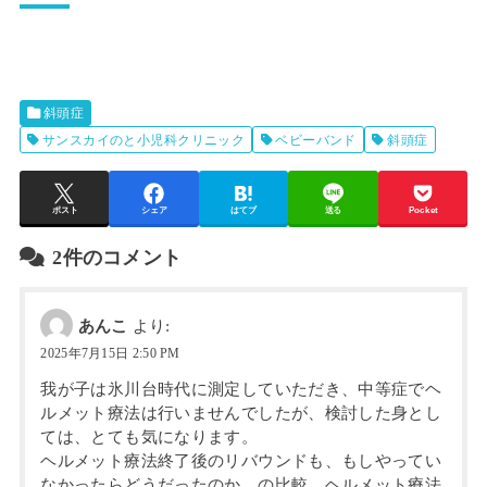
斜頭症
サンスカイのと小児科クリニック
ベビーバンド
斜頭症
ポスト
シェア
はてブ
送る
Pocket
2件のコメント
あんこ
より:
2025年7月15日 2:50 PM
我が子は氷川台時代に測定していただき、中等症でヘ
ルメット療法は行いませんでしたが、検討した身とし
ては、とても気になります。
ヘルメット療法終了後のリバウンドも、もしやってい
なかったらどうだったのか、の比較。ヘルメット療法