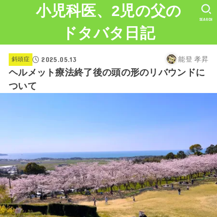
小児科医、2児の父の
SEARCH
ドタバタ日記
2025.05.13
斜頭症
能登 孝昇
ヘルメット療法終了後の頭の形のリバウンドに
ついて