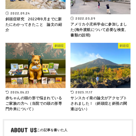
2022.09.24
2022.05.09
斜頭症研究 2022年9月までに新
アメリカ小児科学会に参加しまし
たにわかってきたこと 論文の紹
た(海外渡航について必要な検査、
介
書類の説明)
斜頭症
斜頭症
2026.06.23
2025.11.17
赤ちゃんの頭の形で悩まれている
サンスカイ発の論文がアクセプト
ご家族の方へ（当院での頭の形専
されました！（斜頭症と斜視の関
門外来について）
連はない）
ABOUT US