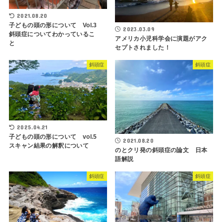
2021.08.20
子どもの頭の形について Vol.3
2023.03.09
斜頭症についてわかっているこ
アメリカ小児科学会に演題がアク
と
セプトされました！
斜頭症
斜頭症
2025.04.21
子どもの頭の形について vol.5
2021.08.20
スキャン結果の解釈について
のとクリ発の斜頭症の論文 日本
語解説
斜頭症
斜頭症