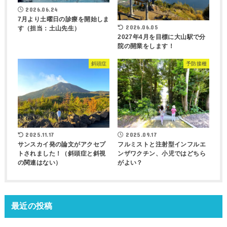
2026.06.24
7月より土曜日の診療を開始しま
2026.06.05
す（担当：土山先生）
2027年4月を目標に大山駅で分
院の開業をします！
斜頭症
予防接種
2025.11.17
2025.09.17
サンスカイ発の論文がアクセプ
フルミストと注射型インフルエ
トされました！（斜頭症と斜視
ンザワクチン、小児ではどちら
の関連はない）
がよい？
最近の投稿