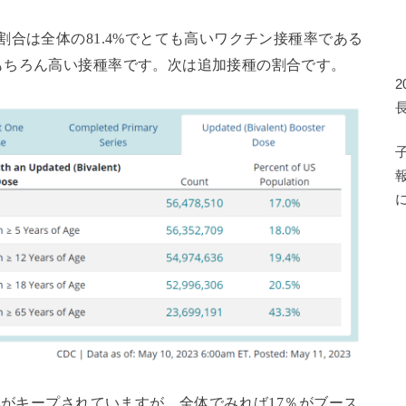
合は全体の81.4%でとても高いワクチン接種率である
もちろん高い接種率です。次は追加接種の割合です。
率がキープされていますが、全体でみれば17％がブース