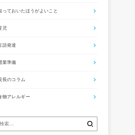
知っておいたほうがよいこと
育児
言語発達
開業準備
院長のコラム
食物アレルギー
検
索: