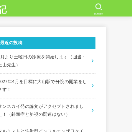
記
SEARCH
最近の投稿
7月より土曜日の診療を開始します（担当：
土山先生）
2027年4月を目標に大山駅で分院の開業をし
ます！
サンスカイ発の論文がアクセプトされまし
た！（斜頭症と斜視の関連はない）
フルミストと注射型インフルエンザワクチ