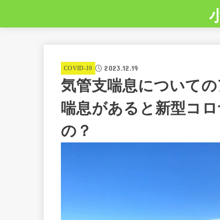
2023.12.19
COVID-19
気管支喘息についてのア
喘息があると新型コロ
の？