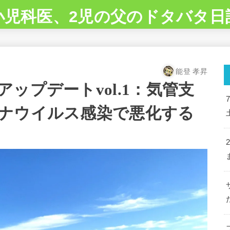
小児科医、2児の父のドタバタ日
能登 孝昇
ップデートvol.1：気管支
ナウイルス感染で悪化する