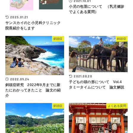
2021.10.01
小児の包茎について （乳児健診
でよくある質問）
2025.01.21
サンスカイのと小児科クリニック
院長紹介をします
斜頭症
斜頭症
2021.08.20
2022.09.24
子どもの頭の形について Vol.4
斜頭症研究 2022年9月までに新
タミータイムについて 論文解説
たにわかってきたこと 論文の紹
介
斜頭症
よくある質問