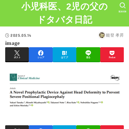
小児科医、2児の父の
SEARCH
ドタバタ日記
2025.05.14
能登 孝昇
image
ポスト
シェア
はてブ
送る
Pocket