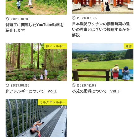
2024.05.23
2022.10.11
日本脳炎ワクチンの接種時期の違
斜頭症に関連したYouTube動画を
いの理由とは？いつ接種するかを
紹介します
解説
卵アレルギー
健診
2021.08.20
2020.12.09
卵アレルギーについて vol.1
小児の肥満について vol.3
ミルクアレルギー