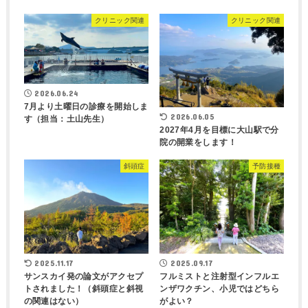
クリニック関連
クリニック関連
2026.06.24
7月より土曜日の診療を開始しま
2026.06.05
す（担当：土山先生）
2027年4月を目標に大山駅で分
院の開業をします！
斜頭症
予防接種
2025.11.17
2025.09.17
サンスカイ発の論文がアクセプ
フルミストと注射型インフルエ
トされました！（斜頭症と斜視
ンザワクチン、小児ではどちら
の関連はない）
がよい？