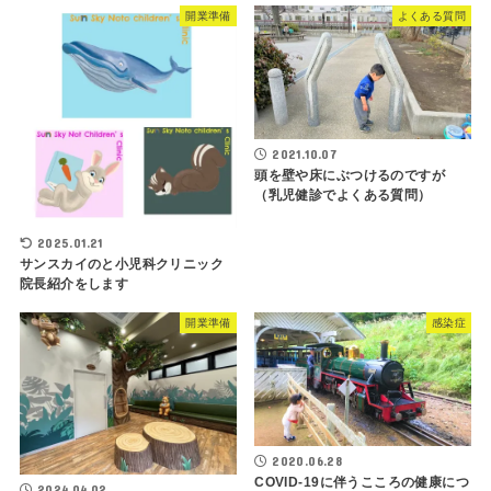
開業準備
よくある質問
2021.10.07
頭を壁や床にぶつけるのですが
（乳児健診でよくある質問）
2025.01.21
サンスカイのと小児科クリニック
院長紹介をします
開業準備
感染症
2020.06.28
COVID-19に伴うこころの健康につ
2024.04.02