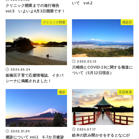
いて vol.2
クリニック開業までの進行報告
vol.5 いよいよ4月3日開業です！
クリニック関連
感染症
2020.05.12
川崎病とCOVID-19に関する報道に
2024.05.24
ついて（5月12日現在）
板橋区子育て応援情報誌、イタバ
シーナに掲載されました！
健診
言語発達
2024.07.17
2020.01.09
絵本の読み聞かせをするとなにが
健診について vol.1 6-7か月健診