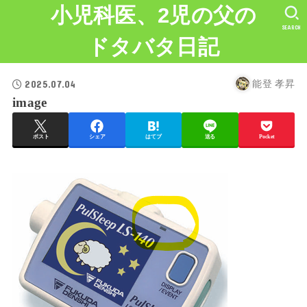
小児科医、2児の父の
SEARCH
ドタバタ日記
2025.07.04
能登 孝昇
image
ポスト
シェア
はてブ
送る
Pocket