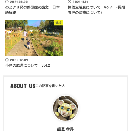
2021.11.14
2021.08.20
気管支喘息について vol.4 (長期
のとクリ発の斜頭症の論文 日本
管理の治療について)
語解説
健診
2020.12.09
小児の肥満について vol.2
ABOUT US
能登 孝昇