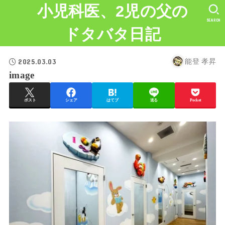
小児科医、2児の父の
SEARCH
ドタバタ日記
2025.03.03
能登 孝昇
image
ポスト
シェア
はてブ
送る
Pocket