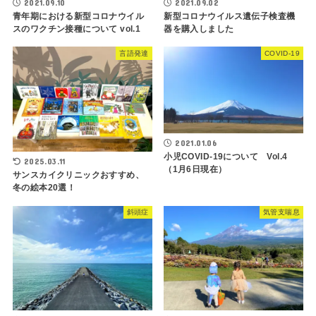
2021.09.02
2021.09.10
新型コロナウイルス遺伝子検査機
青年期における新型コロナウイル
器を購入しました
スのワクチン接種について vol.1
言語発達
COVID-19
2021.01.06
小児COVID-19について Vol.4
2025.03.11
（1月6日現在）
サンスカイクリニックおすすめ、
冬の絵本20選！
斜頭症
気管支喘息