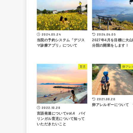
2024.05.24
2026.06.05
当院の予約システム「デジス
2027年4月を目標に大
マ診療アプリ」について
分院の開業をします！
育児
卵アレ
2021.08.20
卵アレルギーについて vo
2022.10.28
言語発達についてvol.4 バイ
リンガル育児について知って
いただきたいこと