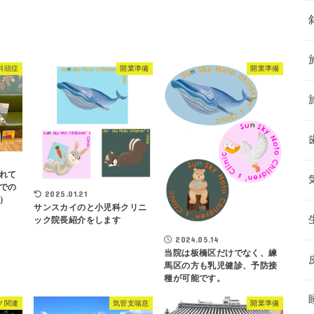
斜頭症
開業準備
開業準備
れて
での
2025.01.21
）
サンスカイのと小児科クリニ
ック院長紹介をします
2024.05.14
当院は板橋区だけでなく、練
馬区の方も乳児健診、予防接
種が可能です。
ク関連
気管支喘息
開業準備