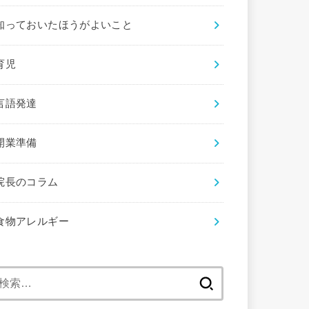
知っておいたほうがよいこと
育児
言語発達
開業準備
院長のコラム
食物アレルギー
検
索: