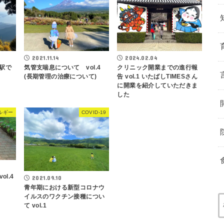
2021.11.14
2024.02.04
山駅で
気管支喘息について vol.4
クリニック開業までの進行報
(長期管理の治療について)
告 vol.1 いたばしTIMESさん
に開業を紹介していただきま
した
ルギー
COVID-19
l.4
2021.09.10
青年期における新型コロナウ
イルスのワクチン接種につい
て vol.1