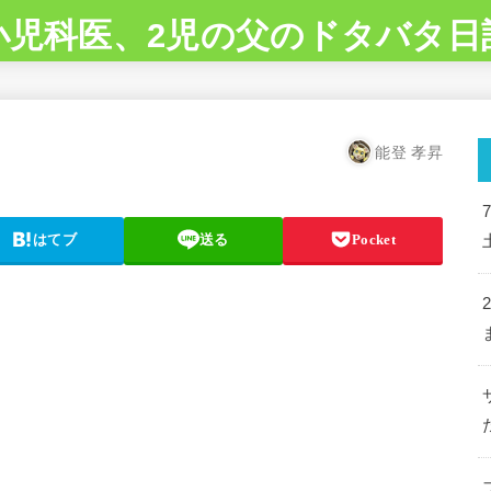
小児科医、2児の父のドタバタ日
能登 孝昇
はてブ
送る
Pocket