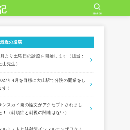
記
SEARCH
最近の投稿
7月より土曜日の診療を開始します（担当：
土山先生）
2027年4月を目標に大山駅で分院の開業をし
ます！
サンスカイ発の論文がアクセプトされまし
た！（斜頭症と斜視の関連はない）
フルミストと注射型インフルエンザワクチ