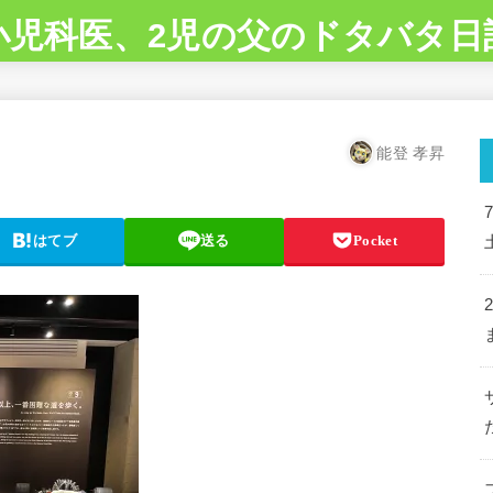
小児科医、2児の父のドタバタ日
能登 孝昇
はてブ
送る
Pocket