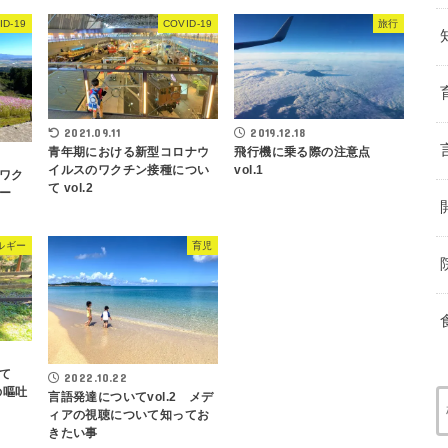
ID-19
COVID-19
旅行
2021.09.11
2019.12.18
青年期における新型コロナウ
飛行機に乗る際の注意点
イルスのワクチン接種につい
vol.1
ワク
て vol.2
ー
ルギー
育児
いて
2022.10.22
の嘔吐
言語発達についてvol.2 メデ
ィアの視聴について知ってお
きたい事