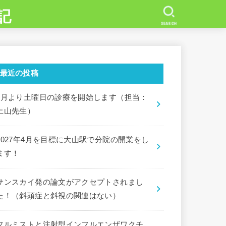
記
SEARCH
最近の投稿
7月より土曜日の診療を開始します（担当：
土山先生）
2027年4月を目標に大山駅で分院の開業をし
ます！
サンスカイ発の論文がアクセプトされまし
た！（斜頭症と斜視の関連はない）
フルミストと注射型インフルエンザワクチ