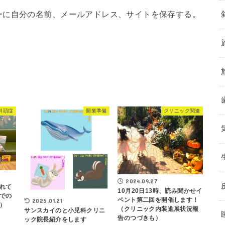
ーに自分の名前、メールアドレス、サイトを保存する。
斜頭症
開業準備
クリニック関連
2024.09.27
れて
10月20日13時、読み聞かせイ
での
ベント第二回を開催します！
2025.01.21
）
（クリニック内装進展状況報
サンスカイのと小児科クリニ
告のつづきも）
ック院長紹介をします