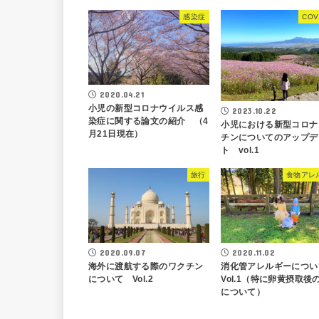
感染症
COV
2020.04.21
小児の新型コロナウイルス感
2023.10.22
染症に関する論文の紹介 （4
小児における新型コロナ
月21日現在）
チンについてのアップデ
ト vol.1
旅行
食物アレ
2020.09.07
2020.11.02
海外に渡航する際のワクチン
消化管アレルギーにつ
について Vol.2
Vol.1（特に卵黄摂取後
について）