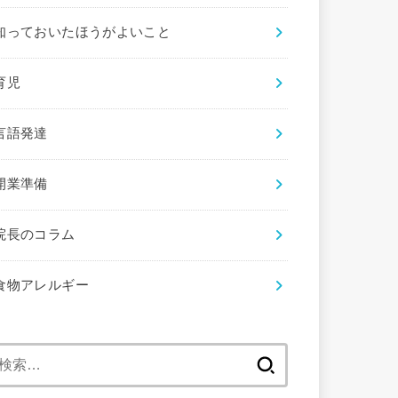
知っておいたほうがよいこと
育児
言語発達
開業準備
院長のコラム
食物アレルギー
検
索: