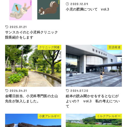
2020.12.09
小児の肥満について vol.3
2025.01.21
サンスカイのと小児科クリニック
院長紹介をします
クリニック関連
言語発達
2026.04.21
2024.07.30
金曜日担当、小児科専門医の土山
絵本の読み聞かせをするとなにが
先生が加入しました。
よいの？ vol.3 私の考えについ
て
小麦アレルギー
ミルクアレルギー