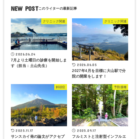
NEW POST
クリニック関連
クリニック関連
2026.06.24
7月より土曜日の診療を開始しま
2026.06.05
す（担当：土山先生）
2027年4月を目標に大山駅で分
院の開業をします！
斜頭症
予防接種
2025.11.17
2025.09.17
サンスカイ発の論文がアクセプ
フルミストと注射型インフルエ