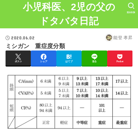
小児科医、2児の父の
SEARCH
ドタバタ日記
2020.06.02
能登 孝昇
ミシガン 重症度分類
ポスト
シェア
はてブ
送る
Pocket