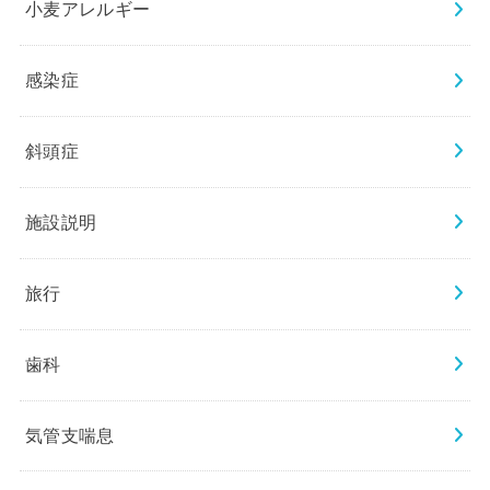
小麦アレルギー
感染症
斜頭症
施設説明
旅行
歯科
気管支喘息