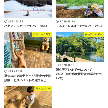
2021.02.25
2020.12.04
小麦アレルギーについて Vol.3
ミルクアレルギーについて vol.3
クリニック関連
食物アレルギー
2020.11.05
消化管アレルギーについて
2024.06.18
vol.2（特に卵黄摂取後の嘔吐につ
夏休みの休診予定と7月限定の土日
いて）
診療、七夕イベントのお知らせ
卵アレルギー