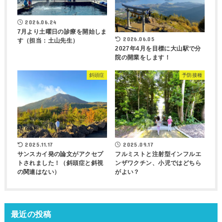
2026.06.24
7月より土曜日の診療を開始しま
2026.06.05
す（担当：土山先生）
2027年4月を目標に大山駅で分
院の開業をします！
斜頭症
予防接種
2025.11.17
2025.09.17
サンスカイ発の論文がアクセプ
フルミストと注射型インフルエ
トされました！（斜頭症と斜視
ンザワクチン、小児ではどちら
の関連はない）
がよい？
最近の投稿