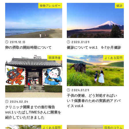
食物アレルギー
健診
2019.12.13
2020.01.09
卵の摂取の開始時期について
健診について vol.1 6-7か月健診
開業準備
よくある質問
2024.01.29
子供の便秘、どう対処すればい
い？保護者のための実践的アドバ
2024.02.04
イス vol.4
クリニック開業までの進行報告
vol.1 いたばしTIMESさんに開業を
紹介していただきました
よくある質問
院長のコラム