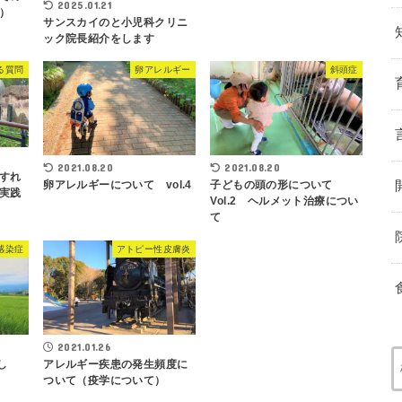
2025.01.21
）
サンスカイのと小児科クリニ
ック院長紹介をします
る質問
卵アレルギー
斜頭症
2021.08.20
2021.08.20
すれ
卵アレルギーについて vol.4
子どもの頭の形について
実践
Vol.2 ヘルメット治療につい
て
感染症
アトピー性皮膚炎
2021.01.26
し
アレルギー疾患の発生頻度に
）
ついて（疫学について）