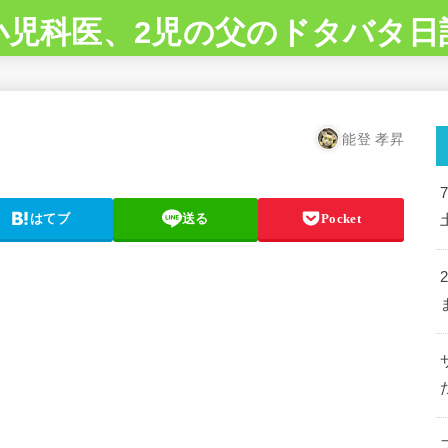
小児科医、2児の父のドタバタ日
能登 孝昇
はてブ
送る
Pocket