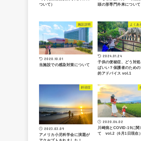
ついて）
頭の形専門外来について
施設説明
よくあ
2024.01.24
2020.10.01
子供の便秘症、どう対処
当施設での感染対策について
ばいい？保護者のための
的アドバイス vol.1
斜頭症
2020.06.02
川崎病とCOVID-19に関
2023.03.09
て vol.2（6月1日現在
アメリカ小児科学会に演題が
アクセプトされました！