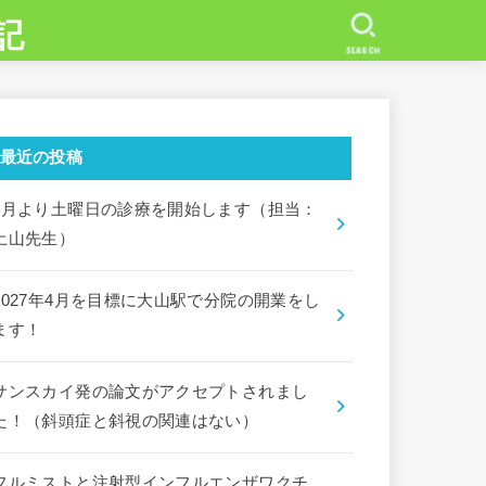
記
SEARCH
最近の投稿
7月より土曜日の診療を開始します（担当：
土山先生）
2027年4月を目標に大山駅で分院の開業をし
ます！
サンスカイ発の論文がアクセプトされまし
た！（斜頭症と斜視の関連はない）
フルミストと注射型インフルエンザワクチ