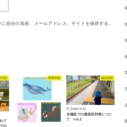
ーに自分の名前、メールアドレス、サイトを保存する。
斜頭症
開業準備
施設説明
2021.11.13
当施設での感染症対策につい
て vol.2
れて
での