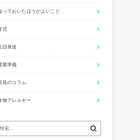
知っておいたほうがよいこと
育児
言語発達
開業準備
院長のコラム
食物アレルギー
検
索: