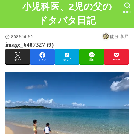
小児科医、2児の父の
SEARCH
ドタバタ日記
2022.10.20
能登 孝昇
image_6487327 (9)
ポスト
シェア
はてブ
送る
Pocket