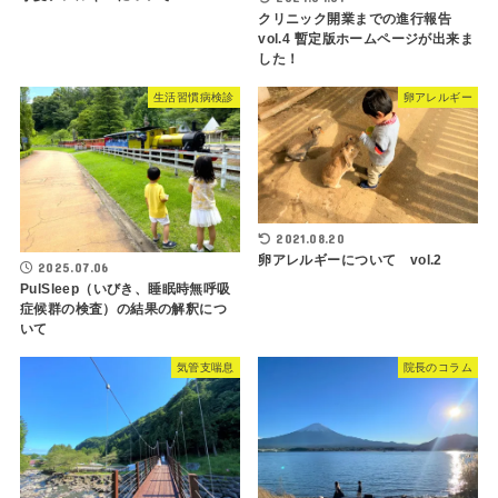
クリニック開業までの進行報告
vol.4 暫定版ホームページが出来ま
した！
生活習慣病検診
卵アレルギー
2021.08.20
卵アレルギーについて vol.2
2025.07.06
PulSleep（いびき、睡眠時無呼吸
症候群の検査）の結果の解釈につ
いて
気管支喘息
院長のコラム