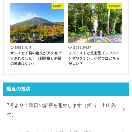
斜頭症
予防接種
2025.11.17
2025.09.17
サンスカイ発の論文がアクセプ
フルミストと注射型インフルエ
トされました！（斜頭症と斜視
ンザワクチン、小児ではどちら
の関連はない）
がよい？
最近の投稿
7月より土曜日の診療を開始します（担当：土山先
生）