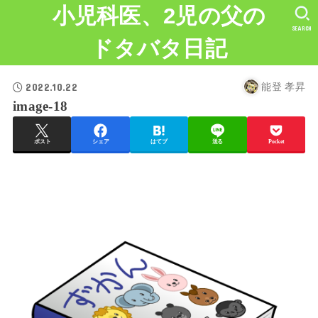
小児科医、2児の父の
SEARCH
ドタバタ日記
2022.10.22
能登 孝昇
image-18
ポスト
シェア
はてブ
送る
Pocket