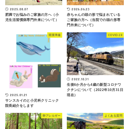
2025.08.07
2026.06.23
肥満でお悩みのご家族の方へ（小
赤ちゃんの頭の形で悩まれている
児生活習慣病専門外来について）
ご家族の方へ（当院での頭の形専
門外来について）
開業準備
COVID-19
2022.10.31
生後6か月から4歳の新型コロナワ
クチンについて（2022年10月31日
2025.01.21
現在）
サンスカイのと小児科クリニック
院長紹介をします
卵アレルギー
よくある質問