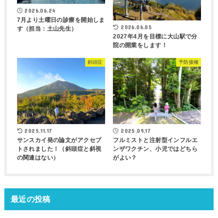
2026.06.24
7月より土曜日の診療を開始しま
2026.06.05
す（担当：土山先生）
2027年4月を目標に大山駅で分
院の開業をします！
斜頭症
予防接種
2025.11.17
2025.09.17
サンスカイ発の論文がアクセプ
フルミストと注射型インフルエ
トされました！（斜頭症と斜視
ンザワクチン、小児ではどちら
の関連はない）
がよい？
最近の投稿