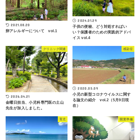
2024.01.29
2021.08.20
子供の便秘、どう対処すればい
卵アレルギーについて vol.1
い？保護者のための実践的アドバ
イス vol.4
クリニック関連
感染症
2020.05.09
小児の新型コロナウイルスに関す
2026.04.21
る論文の紹介 vol.2（5月9日現
金曜日担当、小児科専門医の土山
在）
先生が加入しました。
育児
開業準備