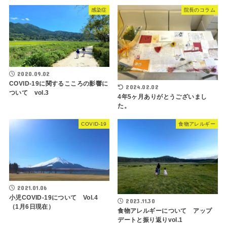
感染症
院長のコラム
2020.09.02
COVID-19に関するこころの影響に
2024.02.02
ついて vol.3
4年5ヶ月ありがとうございまし
た。
COVID-19
食物アレルギー
2021.01.06
小児COVID-19について Vol.4
2023.11.30
（1月6日現在）
食物アレルギーについて アップ
デートと振り返りvol.1