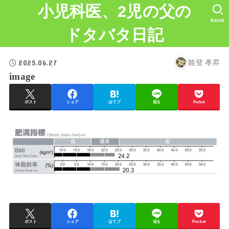
小児科医、2児の父の
SEARCH
ドタバタ日記
2025.06.27
能登 孝昇
image
ポスト
シェア
はてブ
送る
Pocket
ポスト
シェア
はてブ
送る
Pocket