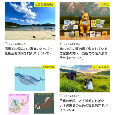
生活習慣病検診
斜頭症
2025.08.07
2026.06.23
肥満でお悩みのご家族の方へ（小
赤ちゃんの頭の形で悩まれている
児生活習慣病専門外来について）
ご家族の方へ（当院での頭の形専
門外来について）
開業準備
よくある質問
2024.01.29
子供の便秘、どう対処すればい
い？保護者のための実践的アドバ
イス vol.4