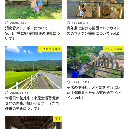
2020.11.02
2021.09.11
消化管アレルギーについて
青年期における新型コロナウイル
Vol.1（特に卵黄摂取後の嘔吐につ
スのワクチン接種について vol.2
いて）
生活習慣病検診
よくある質問
2024.01.24
子供の便秘症、どう対処すればい
い？保護者のための実践的アドバ
2025.05.27
イス vol.1
木曜日午後外来に小児生活習慣病
専門の先生が加わります！（専門
外来の開設について）
健診