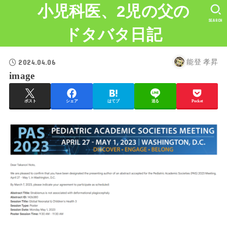
小児科医、2児の父の
SEARCH
ドタバタ日記
2024.04.06
能登 孝昇
image
ポスト
シェア
はてブ
送る
Pocket