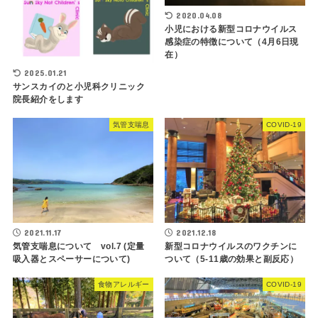
2020.04.08
小児における新型コロナウイルス
感染症の特徴について（4月6日現
在）
2025.01.21
サンスカイのと小児科クリニック
院長紹介をします
気管支喘息
COVID-19
2021.11.17
2021.12.18
気管支喘息について vol.7 (定量
新型コロナウイルスのワクチンに
吸入器とスペーサーについて)
ついて（5-11歳の効果と副反応）
食物アレルギー
COVID-19