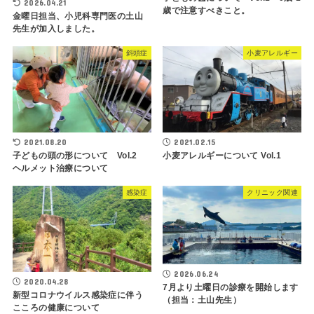
2026.04.21
歳で注意すべきこと。
金曜日担当、小児科専門医の土山
先生が加入しました。
斜頭症
小麦アレルギー
2021.08.20
2021.02.15
子どもの頭の形について Vol.2
小麦アレルギーについて Vol.1
ヘルメット治療について
感染症
クリニック関連
2026.06.24
2020.04.28
7月より土曜日の診療を開始します
新型コロナウイルス感染症に伴う
（担当：土山先生）
こころの健康について