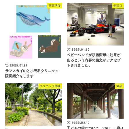
開業準備
斜頭症
2025.01.20
ベビーバンドが頭蓋変形に効果が
あるという内容の論文がアクセプ
2025.01.21
トされました。
サンスカイのと小児科クリニック
院長紹介をします
クリニック関連
健診
2020.02.10
子どもの歯について vol.1 0歳-1