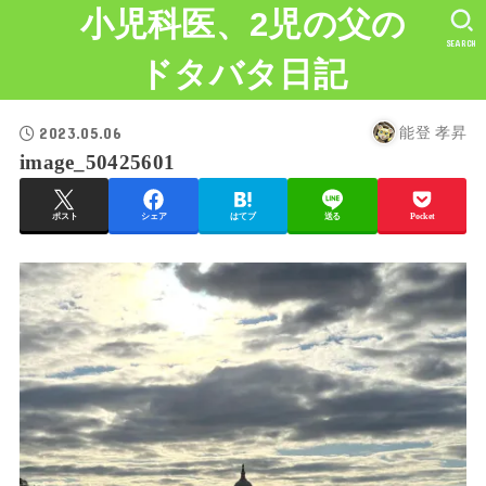
小児科医、2児の父の
SEARCH
ドタバタ日記
2023.05.06
能登 孝昇
image_50425601
ポスト
シェア
はてブ
送る
Pocket