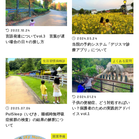
2022.10.24
言語発達についてvol.3 言葉が遅
2024.05.24
い場合の日々の接し方
当院の予約システム「デジスマ診
療アプリ」について
生活習慣病検診
よくある質問
2024.01.24
子供の便秘症、どう対処すればい
い？保護者のための実践的アドバ
2025.07.06
イス vol.1
PulSleep（いびき、睡眠時無呼吸
症候群の検査）の結果の解釈につ
いて
開業準備