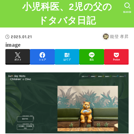
小児科医、2児の父の
SEARCH
ドタバタ日記
2025.01.21
能登 孝昇
image
ポスト
シェア
はてブ
送る
Pocket