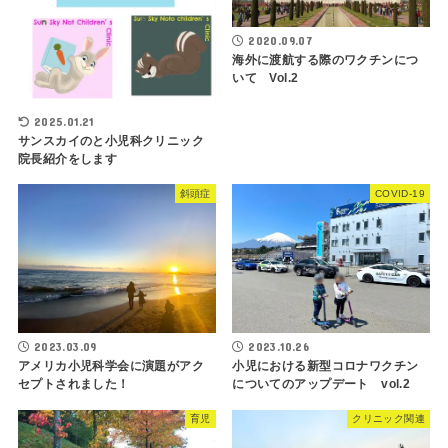
2020.09.07
海外に渡航する際のワクチンにつ
いて Vol.2
2025.01.21
サンスカイのと小児科クリニック
院長紹介をします
斜頭症
COVID-19
2023.03.09
2023.10.26
アメリカ小児科学会に演題がアク
小児における新型コロナワクチン
セプトされました！
についてのアップデート vol.2
育児
クリニック関連