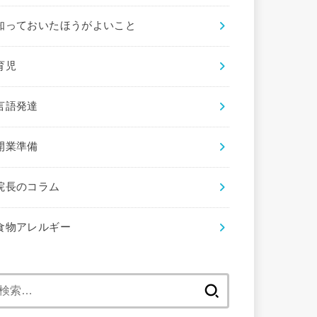
知っておいたほうがよいこと
育児
言語発達
開業準備
院長のコラム
食物アレルギー
検
索: