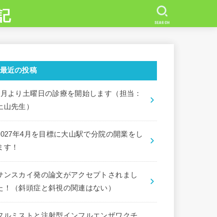
記
SEARCH
最近の投稿
7月より土曜日の診療を開始します（担当：
土山先生）
2027年4月を目標に大山駅で分院の開業をし
ます！
サンスカイ発の論文がアクセプトされまし
た！（斜頭症と斜視の関連はない）
フルミストと注射型インフルエンザワクチ