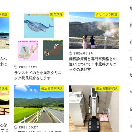
病検診
開業準備
クリニック関連
2024.05.24
方へ
標榜診療科と専門医資格との
来に
違いについて：小児科クリニ
2025.01.21
ックの選び方
サンスカイのと小児科クリニ
ック院長紹介をします
語発達
生活習慣病検診
生活習慣病検診
とな
2025.05.27
まずは