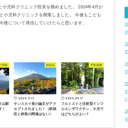
のと小児科クリニック院長を務めました。 2024年4月か
と小児科クリニックを開業しました。 今後もこども
今後について発信していけたらと思います。
ク関連
斜頭症
予防接種
2025.11.17
2025.09.17
た
大山駅
サンスカイ発の論文がアク
フルミストと注射型インフ
す！
セプトされました！（斜頭
ルエンザワクチン、小児で
症と斜視の関連はない）
はどちらがよい？