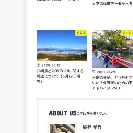
日本の読書データから考
感染症
よくあ
2020.05.12
川崎病とCOVID-19に関する
2024.01.29
報道について（5月12日現
子供の便秘、どう対処す
在）
いい？保護者のための実
アドバイス vol.3
ABOUT US
能登 孝昇