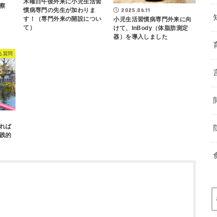
木曜日午後外来に小児生活習
察
2025.06.11
慣病専門の先生が加わりま
す！（専門外来の開設につい
小児生活習慣病専門外来に向
て）
けて、InBody（体脂肪測定
器）を導入しました
る質問
れば
践的