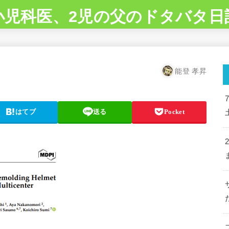
小児科医、2児の父のドタバタ日
能登 孝昇
はてブ
送る
Pocket